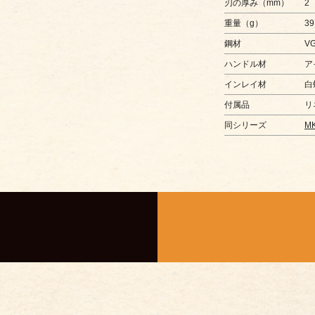
刃の厚み（mm）
2
重量（g）
39
鋼材
VG
ハンドル材
ア
インレイ材
白
付属品
リ
同シリーズ
MK