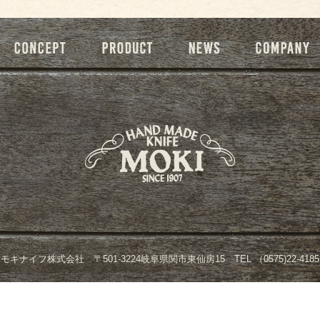
モキナイフ株式会社 〒501-3224岐阜県関市東仙房15 TEL （0575)22-4185