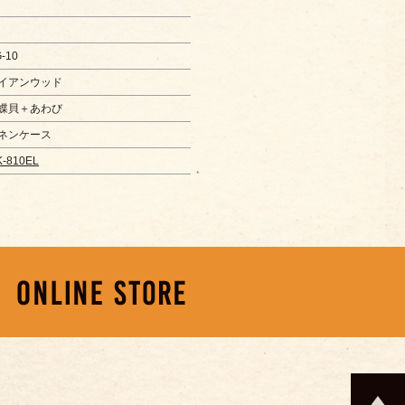
-10
イアンウッド
蝶貝＋あわび
ネンケース
-810EL