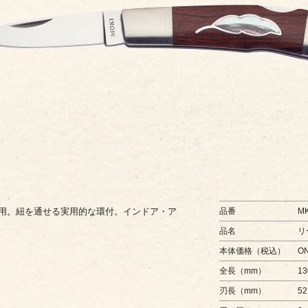
用。紐を通せる実用的な環付。インドア・ア
品番
MK
品名
リ
本体価格（税込）
O
全長（mm）
13
刃長（mm）
52